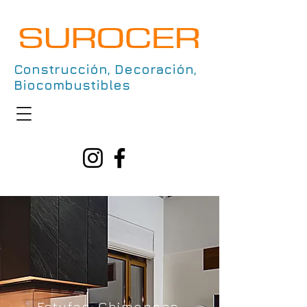
Construcción, Decoración,
Biocombustibles
Estufas, Chimeneas,